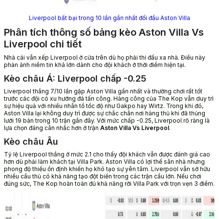
Liverpool bất bại trong 10 lần gần nhất đối đầu Aston Villa
Phân tích thông số bảng kèo Aston Villa Vs
Liverpool chi tiết
Nhà cái vẫn xếp Liverpool ở cửa trên dù họ phải thi đấu xa nhà. Điều này
phản ánh niềm tin khá lớn dành cho đội khách ở thời điểm hiện tại.
Kèo châu Á: Liverpool chấp -0.25
Liverpool thắng 7/10 lần gặp Aston Villa gần nhất và thường chơi rất tốt
trước các đội có xu hướng đá tấn công. Hàng công của The Kop vẫn duy trì
sự hiệu quả với nhiều nhân tố tốc độ như Gakpo hay Wirtz. Trong khi đó,
Aston Villa lại không duy trì được sự chắc chắn nơi hàng thủ khi đã thủng
lưới 19 bàn trong 10 trận gần đây. Với mức chấp -0.25, Liverpool rõ ràng là
lựa chọn đáng cân nhắc hơn ở trận
Aston Villa Vs Liverpool
.
Kèo châu Âu
Tỷ lệ Liverpool thắng ở mức 2.1 cho thấy đội khách vẫn được đánh giá cao
hơn dù phải làm khách tại Villa Park. Aston Villa có lợi thế sân nhà nhưng
phong độ thiếu ổn định khiến họ khó tạo sự yên tâm. Liverpool vẫn sở hữu
nhiều cầu thủ có khả năng tạo đột biến trong các trận cầu lớn. Nếu chơi
đúng sức, The Kop hoàn toàn đủ khả năng rời Villa Park với trọn vẹn 3 điểm.