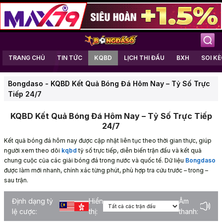
TRANG CHỦ
TIN TỨC
KQBD
LỊCH THI ĐẤU
BXH
SOI K
Bongdaso
-
KQBD Kết Quả Bóng Đá Hôm Nay – Tỷ Số Trực
Tiếp 24/7
KQBD Kết Quả Bóng Đá Hôm Nay – Tỷ Số Trực Tiếp
24/7
Kết quả bóng đá hôm nay được cập nhật liên tục theo thời gian thực, giúp
người xem theo dõi
kqbd
tỷ số trực tiếp, diễn biến trận đấu và kết quả
chung cuộc của các giải bóng đá trong nước và quốc tế. Dữ liệu
Bongdaso
được làm mới nhanh, chính xác từng phút, phù hợp tra cứu trước – trong –
sau trận.
Định dạng tỷ
Hiển
Âm
lệ cược:
thị:
thanh: