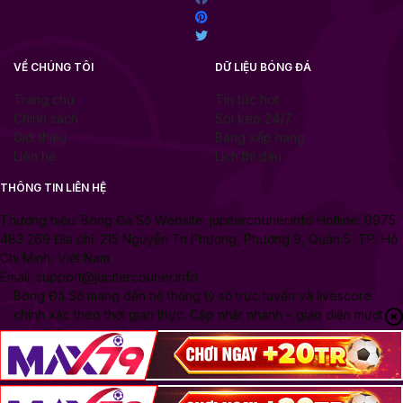
VỀ CHÚNG TÔI
DỮ LIỆU BÓNG ĐÁ
Trang chủ
Tin tức hot
Chính sách
Soi kèo 24/7
Giới thiệu
Bảng xếp hạng
Liên hệ
Lịch thi đấu
THÔNG TIN LIÊN HỆ
Thương hiệu: Bóng Đá Số Website: jupitercourier.info Hotline: 0975
483 269 Địa chỉ: 215 Nguyễn Tri Phương, Phường 9, Quận 5, TP. Hồ
Chí Minh, Việt Nam
Email:
support@jupitercourier.info
Bóng Đá Số mang đến hệ thống tỷ số trực tuyến và livescore
chính xác theo thời gian thực. Cập nhật nhanh – giao diện mượt
mà – thông tin chuẩn xác.
Copyright © 2025 Bongdaso10.com .All rights reserved.